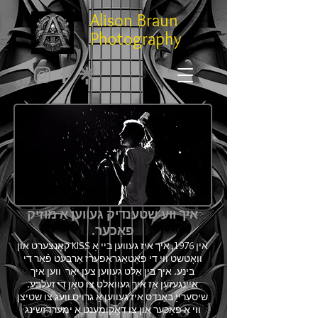
Alison Braun
Photography
איך ווע שטענדיק געווען אַ מוזיק
פאָכער.
אין 1976, איך איז געווען ביי אַ KISS קאָנצערט און
וואָטשט ווי די פאַטאַגראַפערז אַרבעט פֿאַר די
בינע. איך בין אַלט געווען צען יאָר
ווען איך
איינגעזען אַז איך געוואלט צו טאָן די זעלבע.
שיסערייַ באַנדס איז געווען אַ גרויס וועג צו שטיצן
ווי אַ פאָכער און צו דאָקומענט אַ ימערדזשינג