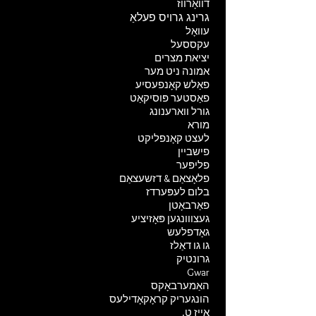
דוואָרווז
גרינג גרויס פעלאַ
עוואָל
עקססעל
יציאת מצרים
אמונה ניט מער
פאַלש קאָנפעסיע
פאַסטער פּוסיקאַט
גורל ווארענונג
מורא
לעצט קאָנפליקט
פישביין
פליפּער
פלאָצאַם & דזשעצאַם
בלום לעפּערדז
פאַרבאָטן
געצווונגען פּאָזיציע
גאָדפלעש
גו גו דאַלז
גרונטיק
Gwar
האַמערבאָקס
הונגעריק קראָקאָדילעס
אייז ט.