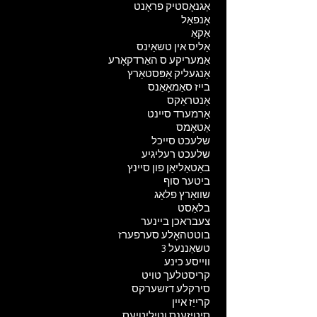
אַגנאָסטיק פראָנט
אָנפאַל
אַקאַ
אַליס אין טשאַינס
אַמעריקע ס האַרדקאָרע
אַנגעליק אַפּסטאַרץ
בייז סאַמאָאַנס
אַנטראַקס
אַרמערד סיינט
אַטאָמס
שלעכט סייכל
שלעכט רעליגיע
באַטאַליאַן פון סיינץ
ביטער סוף
שוואַרץ פלאַג
בלאַסט
צעבראכן ביינער
בוטטהאָלע סערפערז
טשאַננעל 3
ווייסע כינע
קריסטלעך טויט
סירקלע דזשערקס
קרייַז איין
סיטיזענס וטיליטיעס