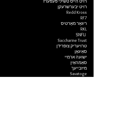
רויט הייס טשילי פּעפּערז
רויט יבערשרעקן
Redd Kross
RF7
ריגאָר מאָרטיס
RKL
​ SNFU
Saccharine Trust
טרויעריק צופרידן
סאַיגאָן
ישועה ארמיי
סאַמהאַין
מיזבייעך
Savatoge
Scatterbrain
סוד האַס
אָפּטיילונג 8
סעדיטיאָנאַריעס
זיבן סעקונדעס
שאַטערד אמונה
קראַנק פון עס אַלע
זינד 34
האר מיקסאַלאָט
מאָגער הינטעלע