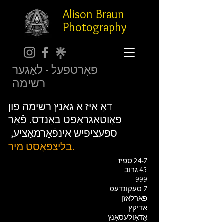
Alison Braun
Photography
פּאָרטפעל - לאַגער
רשימה
דאָ איז אַ גאַנץ רשימה פון
פאָוטאַגראַפט באַנדס. פֿאַר
ספּעציפיש אינפֿאָרמאַציע,
בליצפּאָסט מיר.
24-7 ספּיז
45 גרוב
999
7 סעקונדעס
פארלאזן
אַדיקץ
אַדאָולעסאַנץ