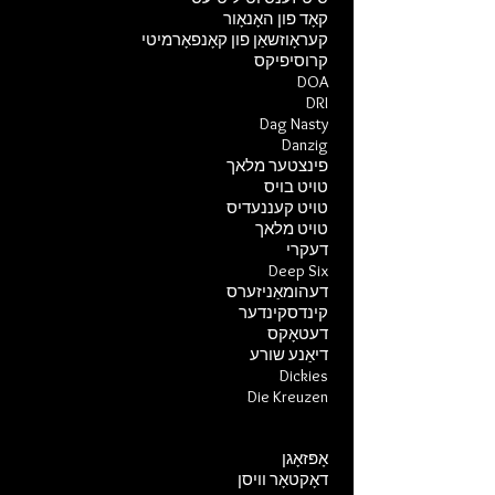
קאָד פון האָנאָור
קעראָוזשאַן פון קאָנפאָרמיטי
קרוסיפיקס
DOA
DRI
Dag Nasty
Danzig
פינצטער מלאך
טויט בויס
טויט קעננעדיס
טויט מלאך
דעקרי
Deep Six
דעהומאַניזערס
קינדסקינדער
דעטאָקס
דיאַנע שורע
Dickies
Die Kreuzen
אָפּזאָגן
דאָקטאָר וויסן