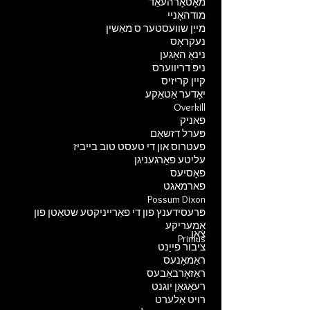
מאָטאָרהעאַד
מודהאָניי
מייַן שוועסטער ס מאַשין
נעקראָס
נינאַ האַגען
ניפּ דריווערס
קיין קריזיס
יאָדער אַטאַקע
Overkill
פאניק
פּערל דזשאַם
פעטרוס און די טעסט טוב בייביז
עליטע פאַרגעניגן
פּאָסיעס
פארמאגט
Possum Dixon
פּרעסידענץ פון די פאַרייניקטע שטאַטן פון
אַמעריקע
צאָן
Primus
ציבור פייַנט
ראַמאָנעס
ראַזאָרבאַבעס
רעאַגאַן יוגנט
רויט אַלערט