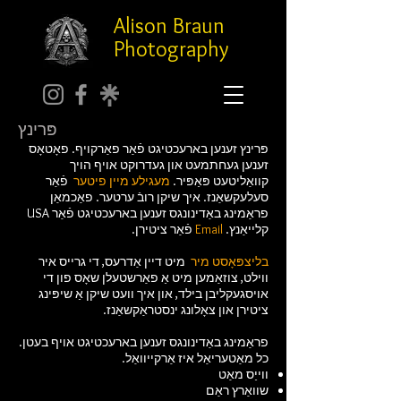
Alison Braun
Photography
פּרינץ
פּרינץ זענען בארעכטיגט פֿאַר פאַרקויף. פאָטאָס
זענען געחתמעט און געדרוקט אויף הויך
קוואַליטעט פּאַפּיר.
מעגילע מיין פיטער
פֿאַר
סעלעקשאַנז. איך שיקן רובֿ ערטער. פאַכמאַן
פראַמינג באַדינונגס זענען בארעכטיגט פֿאַר USA
קלייאַנץ.
Email
פֿאַר ציטירן.
בליצפּאָסט מיר
מיט דיין אַדרעס, די גרייס איר
ווילט, צוזאַמען מיט אַ פאַרשטעלן שאָס פון די
אויסגעקליבן בילד, און איך וועט שיקן אַ שיפּינג
ציטירן און צאָלונג ינסטראַקשאַנז.
פראַמינג באַדינונגס זענען בארעכטיגט אויף בעטן.
כל מאַטעריאַל איז אַרקייוואַל.
ווייַס מאַט
שוואַרץ ראַם